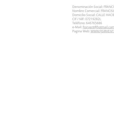
Denominación Social: FRANC
Nombre Comercial: FRANCIS
Domicilio Social: CALLE HA
CIF / NIF: 07219282L
Teléfono: 646765686
e-Mail:
fjsirvent@hotmail.co
Pagina Web:
WWW.FJSIRVENT