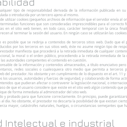
bilidad
alquier tipo de responsabilidad derivada de la información publicada en su
lada o introducida por un tercero ajeno al mismo.
ede utilizar cookies (pequeños archivos de información que el servidor envía al 
eterminadas funciones que son consideradas imprescindibles para el correcto f
zadas en el sitio web tienen, en todo caso, carácter temporal con la única fin
recen al terminar la sesión del usuario. En ningún caso se utilizarán las cooki
te es posible que se redirija a contenidos de terceros sitios web. Dado que el
ducidos por los terceros en sus sitios web, éste no asume ningún tipo de resp
 prestador manifiesta que procederá a la retirada inmediata de cualquier conteni
acional, la moral o el orden público, procediendo a la retirada inmediata de la 
las autoridades competentes el contenido en cuestión.
onsable de la información y contenidos almacenados, a título enunciativo pero no
ntarios, redes sociales o cualesquiera otro medio que permita a terceros p
b del prestador. No obstante y en cumplimiento de lo dispuesto en el art. 11 y 
s los usuarios, autoridades y fuerzas de seguridad, y colaborando de forma acti
tenidos que pudieran afectar o contravenir la legislación nacional, o internacio
caso de que el usuario considere que existe en el sitio web algún contenido que p
ifique de forma inmediata al administrador del sitio web.
ado y probado para que funcione correctamente. En principio, puede garantizar
s al día. No obstante, el prestador no descarta la posibilidad de que existan cier
rza mayor, catástrofes naturales, huelgas, o circunstancias semejantes que h
 Intelectual e industrial