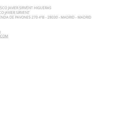
ISCO JAVIER SIRVENT HIGUERAS
CO JAVIER SIRVENT
CIENDA DE PAVONES 270 4ºB - 28030 - MADRID - MADRID
m
.COM