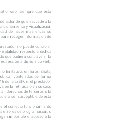
 sitio web, siempre que esta
ordenador de quien accede a la
uncionamiento y visualización
alidad de hacer más eficaz su
es para recoger información de
 prestador no puede controlar
onsabilidad respecto a dichos
do que pudiera contravenir la
redirección a dicho sitio web,
 limitativo, en foros, chats,
ublicar contenidos de forma
16 de la LSSI-CE, el prestador
va en la retirada o en su caso
nal, derechos de terceros o la
udiera ser susceptible de esta
se el correcto funcionamiento
tos errores de programación, o
agan imposible el acceso a la