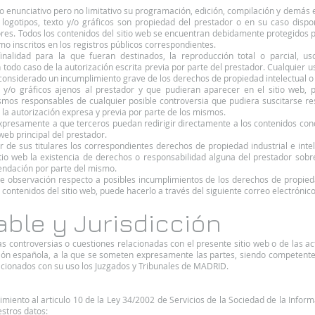
tulo enunciativo pero no limitativo su programación, edición, compilación y demá
 logotipos, texto y/o gráficos son propiedad del prestador o en su caso dispo
ores. Todos los contenidos del sitio web se encuentran debidamente protegidos 
como inscritos en los registros públicos correspondientes.
nalidad para la que fueran destinados, la reproducción total o parcial, uso,
 todo caso de la autorización escrita previa por parte del prestador. Cualquier
considerado un incumplimiento grave de los derechos de propiedad intelectual o i
to y/o gráficos ajenos al prestador y que pudieran aparecer en el sitio web, 
ismos responsables de cualquier posible controversia que pudiera suscitarse r
 la autorización expresa y previa por parte de los mismos.
resamente a que terceros puedan redirigir directamente a los contenidos conc
 web principal del prestador.
r de sus titulares los correspondientes derechos de propiedad industrial e intel
itio web la existencia de derechos o responsabilidad alguna del prestador so
endación por parte del mismo.
de observación respecto a posibles incumplimientos de los derechos de propiedad
contenidos del sitio web, puede hacerlo a través del siguiente correo electrónico
able y Jurisdicción
as controversias o cuestiones relacionadas con el presente sitio web o de las ac
ación española, a la que se someten expresamente las partes, siendo competente
lacionados con su uso los Juzgados y Tribunales de MADRID.
imiento al articulo 10 de la Ley 34/2002 de Servicios de la Sociedad de la Infor
stros datos: