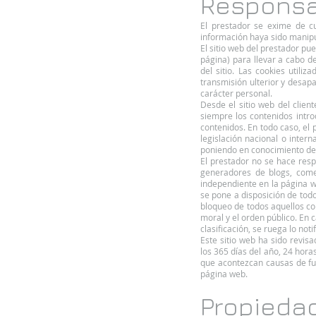
Responsa
El prestador se exime de cu
información haya sido manipu
El sitio web del prestador pu
página) para llevar a cabo d
del sitio. Las cookies utili
transmisión ulterior y desapa
carácter personal.
Desde el sitio web del clien
siempre los contenidos intro
contenidos. En todo caso, el
legislación nacional o intern
poniendo en conocimiento de 
El prestador no se hace resp
generadores de blogs, come
independiente en la página we
se pone a disposición de todo
bloqueo de todos aquellos con
moral y el orden público. En 
clasificación, se ruega lo not
Este sitio web ha sido revis
los 365 días del año, 24 hora
que acontezcan causas de fue
página web.
Propiedad