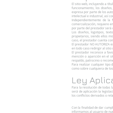
El sitio web, incluyendo a tí
funcionamiento, los diseños,
expresa por parte de los aut
intelectual e industrial, así 
Independientemente de la fi
comercialización, requiere en
por parte del prestador será 
Los diseños, logotipos, tex
propietarios, siendo ellos m
caso, el prestador cuenta con
El prestador NO AUTORIZA exp
en todo caso redirigir al sitio
El prestador reconoce a favo
mención o aparición en el s
respaldo, patrocinio o recom
Para realizar cualquier tipo 
como sobre cualquiera de los 
Ley Aplic
Para la resolución de todas l
será de aplicación la legisl
los conflictos derivados o re
Con la finalidad de dar cumpl
informamos al usuario de nue