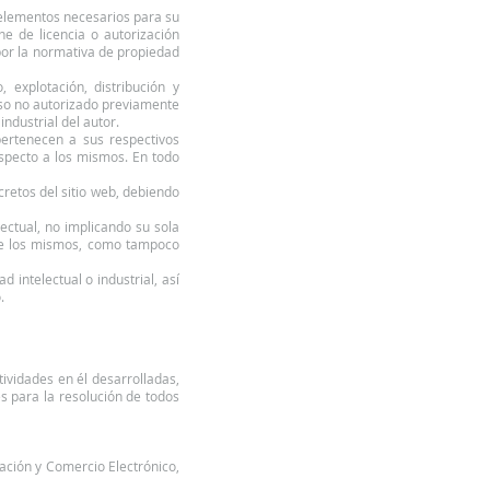
s elementos necesarios para su
ne de licencia o autorización
por la normativa de propiedad
 explotación, distribución y
 uso no autorizado previamente
ndustrial del autor.
pertenecen a sus respectivos
especto a los mismos. En todo
retos del sitio web, debiendo
ectual, no implicando su sola
bre los mismos, como tampoco
 intelectual o industrial, así
.
tividades en él desarrolladas,
s para la resolución de todos
mación y Comercio Electrónico,