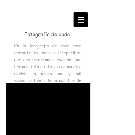
Fotografía de boda
En la fotografía de boda cada
instante es único e irrepetible,
por eso intentamos escribir una
historia foto a foto que os ayude a
revivir la magia una y mil
veces tratando de fotografiar de
una forma sincera, elegante,
natural y emotiva, sin perder un
solo detalle de vuestro día.